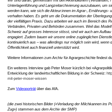
Wir sind daran, gemeinsam mit den Aktenbildnern (Verbänden, F
Unterlagenführung und Langzeitarchivierung auszubauen, um sic
werden kann, wie sich die Akteur:innen im Agrar-, Ernährungs- 
verhalten haben. Es geht um die Dokumentation der Überlegun
der vielfältigen Praxis. Dazu arbeiten wir auch im Bereich de
Verbänden, Privaten und Behörden zusammen. Weil das Modell de
Schweiz auf grosses Interesse stösst, sind wir auch am Aufbau ä
engagiert. Zudem bauen wir unsere online zugänglichen Dienstl
kontinuierlich aus – was allerdings nur möglich sein wird, wenn 
Öffentlichkeit auch finanziell unterstützt wird.
Weitere Informationen zum Archiv für Agrargeschichte findest du
Ein weiteres Interview gab Peter Moser kürzlich bei «Agrarpolit
Entwicklung der landwirtschaftlichen Bildung in der Schweiz:
htt
mit-peter-moser-wissen
Zum
Videoporträt
über das AfA.
(die zwei historischen Bilder («Verladung der Milchkannen ins 
Zug») stammen aus dem Archiv der SMP)