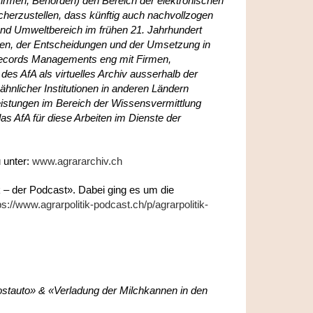
irmen, Behörden) den Bereich der elektronischen
herzustellen, dass künftig auch nachvollzogen
und Umweltbereich im frühen 21. Jahrhundert
gen, der Entscheidungen und der Umsetzung in
s Records Managements eng mit Firmen,
s AfA als virtuelles Archiv ausserhalb der
hnlicher Institutionen in anderen Ländern
eistungen im Bereich der Wissensvermittlung
das AfA für diese Arbeiten im Dienste der
 unter:
www.agrararchiv.ch
ik – der Podcast». Dabei ging es um die
ps://www.agrarpolitik-podcast.ch/p/agrarpolitik-
Postauto» & «Verladung der Milchkannen in den