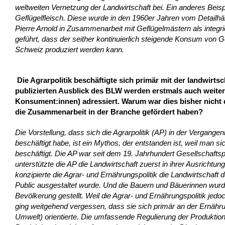
weltweiten Vernetzung der Landwirtschaft bei. Ein anderes Beisp
Geflügelfleisch. Diese wurde in den 1960er Jahren vom Detailh
Pierre Arnold in Zusammenarbeit mit Geflügelmästern als integr
geführt, dass der seither kontinuierlich steigende Konsum von Gef
Schweiz produziert werden kann.
Die Agrarpolitik beschäftigte sich primär mit der landwirtsc
publizierten Ausblick des BLW werden erstmals auch weitere
Konsument:innen) adressiert. Warum war dies bisher nicht d
die Zusammenarbeit in der Branche gefördert haben?
Die Vorstellung, dass sich die Agrarpolitik (AP) in der Vergangen
beschäftigt habe, ist ein Mythos, der entstanden ist, weil man s
beschäftigt. Die AP war seit dem 19. Jahrhundert Gesellschaftspo
unterstützte die AP die Landwirtschaft zuerst in ihrer Ausricht
konzipierte die Agrar- und Ernährungspolitik die Landwirtschaft 
Public ausgestaltet wurde. Und die Bauern und Bäuerinnen wurd
Bevölkerung gestellt. Weil die Agrar- und Ernährungspolitik jedo
ging weitgehend vergessen, dass sie sich primär an der Ernähru
Umwelt) orientierte. Die umfassende Regulierung der Produktio