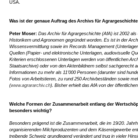
USA.
Was ist der genaue Auftrag des Archivs für Agrargeschichte
Peter Moser:
Das Archiv für Agrargeschichte (AfA) ist 2002 als 
Historikern und Agronomen gegründet worden. Es ist in der Arch
Wissensvermittlung sowie im Records Management (Unterlagenfü
Quellen (Papier- und elektronische Unterlagen, audiovisuelle Q
Kriterien erschlossenen Unterlagen werden von öffentlichen Ar
Staatsarchive) oder von den Aktenbildnern selbst sachgerecht a
Informationen zu mehr als 11’000 Personen (darunter sind hunde
Fotos von Arbeitstieren, zu rund 250 Archivbeständen sowie meh
(
www.agrararchiv.ch
). Bisher erhielt das AfA von der öffentliche
Welche Formen der Zusammenarbeit entlang der Wertschöpf
besonders wichtig?
Besonders prägend ist die Zusammenarbeit, die im 19/20. Jahr
organisierenden Milchproduzenten und dem Käsereigewerbe ents
treibende Schweiz grundlegend verändert und trug in vieler Hinsic