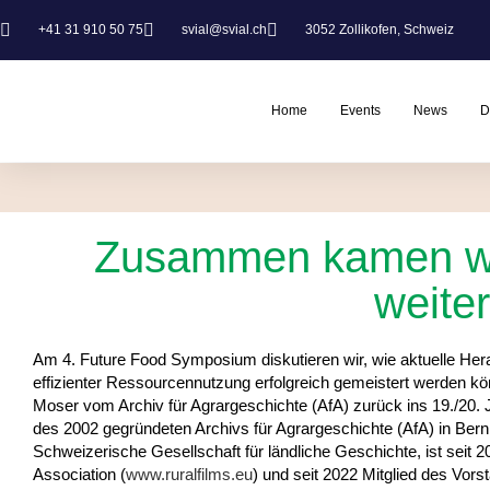
+41 31 910 50 75
svial@svial.ch
3052 Zollikofen, Schweiz
Home
Events
News
D
Zusammen kamen wi
weiter
Am 4. Future Food Symposium diskutieren wir, wie aktuelle Her
effizienter Ressourcennutzung erfolgreich gemeistert werden kön
Moser vom Archiv für Agrargeschichte (AfA) zurück ins 19./20. Ja
des 2002 gegründeten Archivs für Agrargeschichte (AfA) in Bern.
Schweizerische Gesellschaft für ländliche Geschichte, ist seit 
Association (
www.ruralfilms.eu
) und seit 2022 Mitglied des Vorst