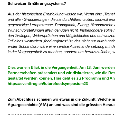
Schweizer Ernährungssystems?
Aus der historischen Entwicklung wissen wir: Wenn eine „Transf
und allen Gruppierungen, die sie durchführen sollen, sinnvoll e
gegenseitige Lernprozesse. Propaganda, Zwang, ökonomische A
Wunschvorstellungen allein genügen nicht. Insbesondere sollte 
den Zwängen, Widersprüchen und Möglichkeiten des schweizeri
Teil eines weltweiten „food-regimes“ ist, das nicht nur durch nat
erster Schritt dazu wäre eine seriöse Auseinandersetzung mit de
in der Vergangenheit zu machen, sondern um herauszufinden,
Dies war ein Blick in die Vergangenheit. Am 13. Juni werde
Partnerschaften präsentiert und wir diskutieren, wie die R
gestaltet werden können. Hier geht es zu Programm und A
https://eventfrog.ch/futurefoodsymposium23
Zum Abschluss schauen wir etwas in die Zukunft. Welche nä
Agrargeschichte (AfA) an und was sind die grössten Herau