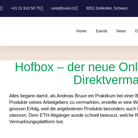
+41 31 910 50 75
svial@svial.ch
3052 Zollikofen, Schweiz
Home
Events
News
D
Hofbox – der neue Onli
Direktverma
Alles begann damit, als Andreas Bruun ein Praktikum bei eine
Produkte seines Arbeitgebers zu vermarkten, erstellte er eine W
grossen Erfolg, weil die angebotenen Produkte besonders auch
stiessen. Dem ETH-Abgänger wurde schnell bewusst, welche Rei
Vermarktungsplattform bot.