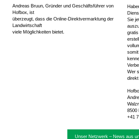
Andreas Bruun, Gründer und Geschäftsführer von
Haben
Hofbox, ist
Diens
überzeugt, dass die Online-Direktvermarktung der
Sie j
Landwirtschaft
auszu
viele Möglichkeiten bietet.
grati
erstel
vollu
somit
kenne
Verbe
Wer s
direkt
Hofb
Andre
Walzm
8500 
+41 7
Unser Netzwerk – News aus u