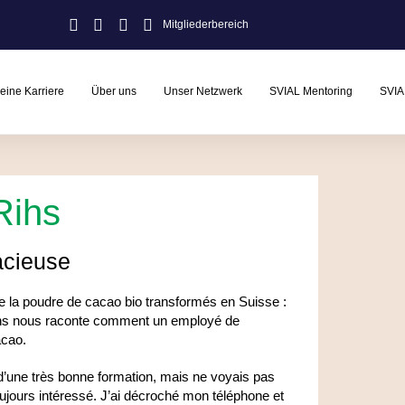
Mitgliederbereich
eine Karriere
Über uns
Unser Netzwerk
SVIAL Mentoring
SVIA
Rihs
acieuse
 de la poudre de cacao bio transformés en Suisse :
ihs nous raconte comment un employé de
acao.
d’une très bonne formation, mais ne voyais pas
jours intéressé. J’ai décroché mon téléphone et