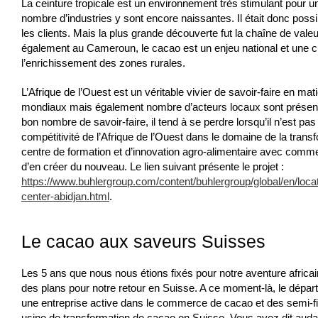
La ceinture tropicale est un environnement très stimulant pour 
nombre d’industries y sont encore naissantes. Il était donc pos
les clients. Mais la plus grande découverte fut la chaîne de val
également au Cameroun, le cacao est un enjeu national et une c
l’enrichissement des zones rurales.
L’Afrique de l’Ouest est un véritable vivier de savoir-faire en m
mondiaux mais également nombre d’acteurs locaux sont présen
bon nombre de savoir-faire, il tend à se perdre lorsqu’il n’est p
compétitivité de l’Afrique de l’Ouest dans le domaine de la trans
centre de formation et d’innovation agro-alimentaire avec comme o
d’en créer du nouveau. Le lien suivant présente le projet :
https://www.buhlergroup.com/content/buhlergroup/global/en/loc
center-abidjan.html
.
Le cacao aux saveurs Suisses
Les 5 ans que nous nous étions fixés pour notre aventure africaine
des plans pour notre retour en Suisse. A ce moment-là, le départ
une entreprise active dans le commerce de cacao et des semi-fin
usine de transformation de cacao en Suisse. Vous avez dit auda