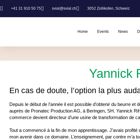
+41 31 910 50 75
svial@svial.ch
3052 Zollikofen, Schweiz
Home
Events
News
D
Yannick 
En cas de doute, l’option la plus aud
Depuis le début de l’année il est possible d’obtenir du beurre et
auprès de Pronatec Production AG, à Beringen, SH. Yannick R
commerce devient directeur d’une usine de transformation de c
Tout a commencé à la fin de mon apprentissage. J’avais profité 
mon avenir dans ce domaine. L’enseignement, par contre m’a tou