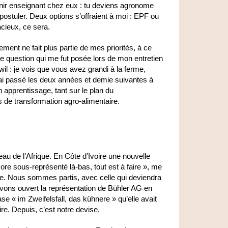
ir enseignant chez eux : tu deviens agronome
postuler. Deux options s’offraient à moi : EPF ou
acieux, ce sera.
ment ne fait plus partie de mes priorités, à ce
e question qui me fut posée lors de mon entretien
 : je vois que vous avez grandi à la ferme,
j’ai passé les deux années et demie suivantes à
apprentissage, tant sur le plan du
 de transformation agro-alimentaire.
u de l’Afrique. En Côte d’Ivoire une nouvelle
core sous-représenté là-bas, tout est à faire », me
use. Nous sommes partis, avec celle qui deviendra
vons ouvert la représentation de Bühler AG en
rase « im Zweifelsfall, das kühnere » qu’elle avait
e. Depuis, c’est notre devise.