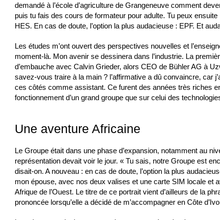
demandé à l’école d’agriculture de Grangeneuve comment deven
puis tu fais des cours de formateur pour adulte. Tu peux ensuite 
HES. En cas de doute, l’option la plus audacieuse : EPF. Et aud
Les études m’ont ouvert des perspectives nouvelles et l’enseigne
moment-là. Mon avenir se dessinera dans l’industrie. La premièr
d’embauche avec Calvin Grieder, alors CEO de Bühler AG à Uzwil
savez-vous traire à la main ? l’affirmative a dû convaincre, car 
ces côtés comme assistant. Ce furent des années très riches en 
fonctionnement d’un grand groupe que sur celui des technologies
Une aventure Africaine
Le Groupe était dans une phase d’expansion, notamment au nivea
représentation devait voir le jour. « Tu sais, notre Groupe est en
disait-on. A nouveau : en cas de doute, l’option la plus audacie
mon épouse, avec nos deux valises et une carte SIM locale et a
Afrique de l’Ouest. Le titre de ce portrait vient d’ailleurs de la ph
prononcée lorsqu’elle a décidé de m’accompagner en Côte d’Ivoir