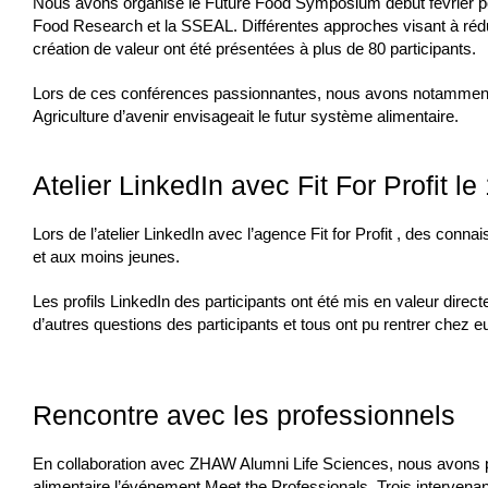
Nous avons organisé le Future Food Symposium début février pou
Food Research et la SSEAL. Différentes approches visant à rédui
création de valeur ont été présentées à plus de 80 participants.
Lors de ces conférences passionnantes, nous avons notammen
Agriculture d’avenir envisageait le futur système alimentaire.
Atelier LinkedIn avec Fit For Profit l
Lors de l’atelier LinkedIn avec l’agence Fit for Profit
, des
connai
et aux moins jeunes.
Les profils LinkedIn des participants ont été mis en valeur dire
d’autres questions des participants et tous ont pu rentrer chez e
Rencontre avec les professionnels
En collaboration avec ZHAW Alumni Life Sciences, nous avons p
alimentaire l’événement Meet the Professionals. Trois intervenan