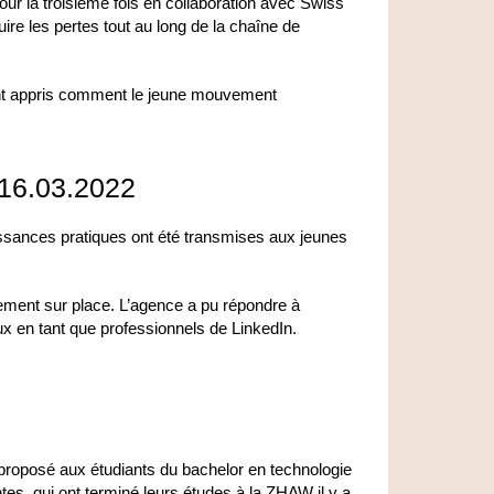
r la troisième fois en collaboration avec Swiss
re les pertes tout au long de la chaîne de
t appris comment le jeune mouvement
e 16.03.2022
ssances pratiques
ont été
transmises
aux
jeunes
ctement sur place. L’agence a pu répondre à
ux en tant que professionnels de LinkedIn.
roposé aux étudiants du bachelor en technologie
tes, qui ont terminé leurs études à la ZHAW il y a