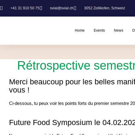
+41 31 910 50 75
svial@svial.ch
3052 Zollikofen, Schweiz
Home
Events
News
D
Rétrospective semestr
Merci beaucoup pour les belles mani
vous !
Ci-dessous, tu peux voir les points forts du premier semestre 20
Future Food Symposium le 04.02.20