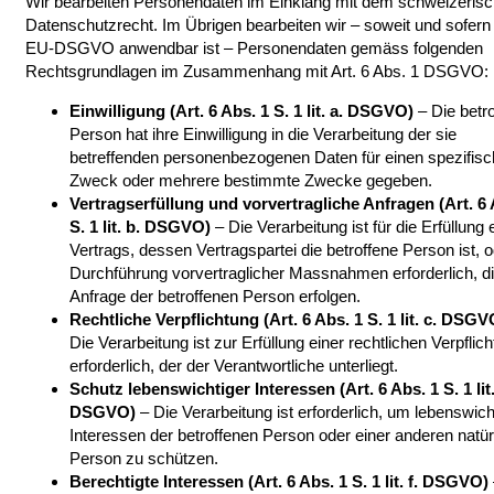
Wir bearbeiten Personendaten im Einklang mit dem schweizeris
Datenschutzrecht. Im Übrigen bearbeiten wir – soweit und sofern
EU-DSGVO anwendbar ist – Personendaten gemäss folgenden
Rechtsgrundlagen im Zusammenhang mit Art. 6 Abs. 1 DSGVO:
Einwilligung (Art. 6 Abs. 1 S. 1 lit. a. DSGVO)
– Die betr
Person hat ihre Einwilligung in die Verarbeitung der sie
betreffenden personenbezogenen Daten für einen spezifis
Zweck oder mehrere bestimmte Zwecke gegeben.
Vertragserfüllung und vorvertragliche Anfragen (Art. 6 
S. 1 lit. b. DSGVO)
– Die Verarbeitung ist für die Erfüllung 
Vertrags, dessen Vertragspartei die betroffene Person ist, 
Durchführung vorvertraglicher Massnahmen erforderlich, di
Anfrage der betroffenen Person erfolgen.
Rechtliche Verpflichtung (Art. 6 Abs. 1 S. 1 lit. c. DSGV
Die Verarbeitung ist zur Erfüllung einer rechtlichen Verpflic
erforderlich, der der Verantwortliche unterliegt.
Schutz lebenswichtiger Interessen (Art. 6 Abs. 1 S. 1 lit.
DSGVO)
– Die Verarbeitung ist erforderlich, um lebenswich
Interessen der betroffenen Person oder einer anderen natür
Person zu schützen.
Berechtigte Interessen (Art. 6 Abs. 1 S. 1 lit. f. DSGVO)