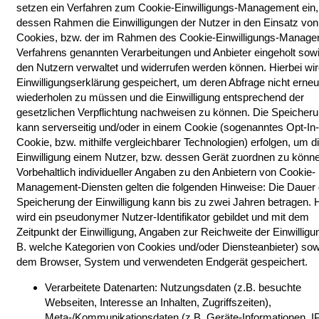
setzen ein Verfahren zum Cookie-Einwilligungs-Management ein,
dessen Rahmen die Einwilligungen der Nutzer in den Einsatz von
Cookies, bzw. der im Rahmen des Cookie-Einwilligungs-Manage
Verfahrens genannten Verarbeitungen und Anbieter eingeholt sow
den Nutzern verwaltet und widerrufen werden können. Hierbei wir
Einwilligungserklärung gespeichert, um deren Abfrage nicht erneu
wiederholen zu müssen und die Einwilligung entsprechend der
gesetzlichen Verpflichtung nachweisen zu können. Die Speicher
kann serverseitig und/oder in einem Cookie (sogenanntes Opt-In-
Cookie, bzw. mithilfe vergleichbarer Technologien) erfolgen, um d
Einwilligung einem Nutzer, bzw. dessen Gerät zuordnen zu könn
Vorbehaltlich individueller Angaben zu den Anbietern von Cookie-
Management-Diensten gelten die folgenden Hinweise: Die Dauer 
Speicherung der Einwilligung kann bis zu zwei Jahren betragen. H
wird ein pseudonymer Nutzer-Identifikator gebildet und mit dem
Zeitpunkt der Einwilligung, Angaben zur Reichweite der Einwilligun
B. welche Kategorien von Cookies und/oder Diensteanbieter) sow
dem Browser, System und verwendeten Endgerät gespeichert.
Verarbeitete Datenarten: Nutzungsdaten (z.B. besuchte
Webseiten, Interesse an Inhalten, Zugriffszeiten),
Meta-/Kommunikationsdaten (z.B. Geräte-Informationen, I