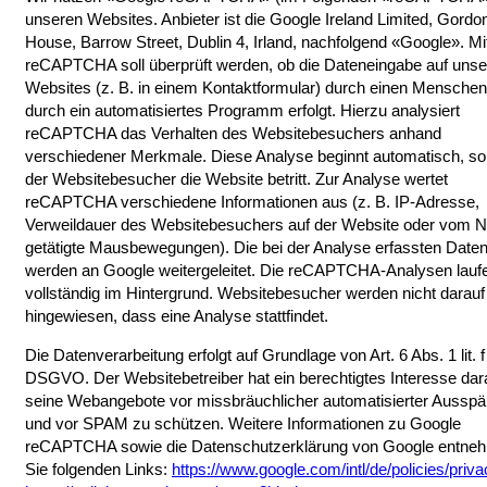
unseren Websites. Anbieter ist die Google Ireland Limited, Gordo
House, Barrow Street, Dublin 4, Irland, nachfolgend «Google». Mi
reCAPTCHA soll überprüft werden, ob die Dateneingabe auf uns
Websites (z. B. in einem Kontaktformular) durch einen Menschen
durch ein automatisiertes Programm erfolgt. Hierzu analysiert
reCAPTCHA das Verhalten des Websitebesuchers anhand
verschiedener Merkmale. Diese Analyse beginnt automatisch, so
der Websitebesucher die Website betritt. Zur Analyse wertet
reCAPTCHA verschiedene Informationen aus (z. B. IP-Adresse,
Verweildauer des Websitebesuchers auf der Website oder vom N
getätigte Mausbewegungen). Die bei der Analyse erfassten Date
werden an Google weitergeleitet. Die reCAPTCHA-Analysen lauf
vollständig im Hintergrund. Websitebesucher werden nicht darauf
hingewiesen, dass eine Analyse stattfindet.
Die Datenverarbeitung erfolgt auf Grundlage von Art. 6 Abs. 1 lit. f
DSGVO. Der Websitebetreiber hat ein berechtigtes Interesse dar
seine Webangebote vor missbräuchlicher automatisierter Aussp
und vor SPAM zu schützen. Weitere Informationen zu Google
reCAPTCHA sowie die Datenschutzerklärung von Google entne
Sie folgenden Links:
https://www.google.com/intl/de/policies/priva