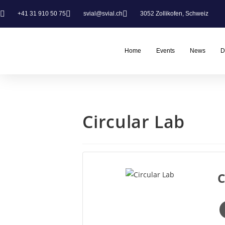
+41 31 910 50 75
svial@svial.ch
3052 Zollikofen, Schweiz
Home
Events
News
D
Circular Lab
C