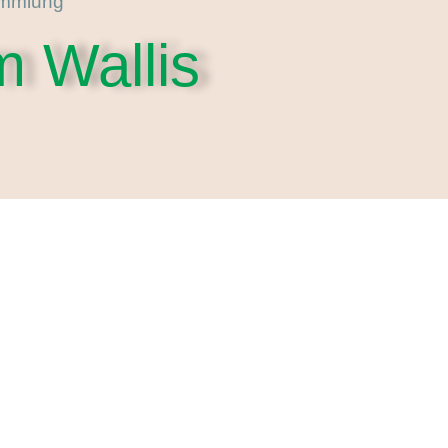
ammlung
m Wallis