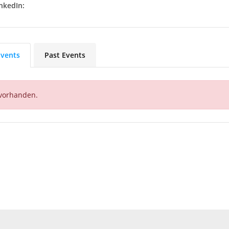
nkedIn:
vents
Past Events
 vorhanden.